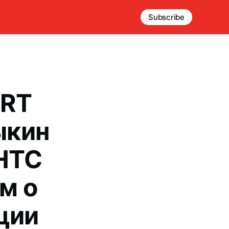
Subscribe
GRT
ыкин
 НТС
м о
ции