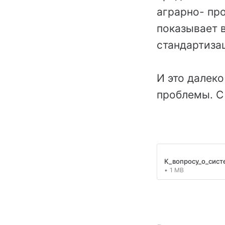
аграрно- пр
показывает 
стандартизац
И это далек
проблемы. С
К_вопросу_о_сис
1 MB