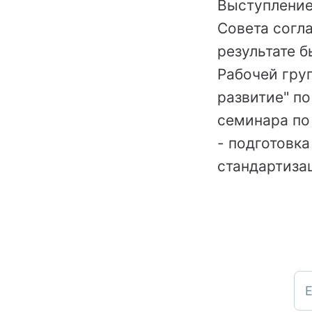
Выступление
Совета согл
результате б
Рабочей гру
развитие" п
семинара по
- подготовк
стандартиза
E