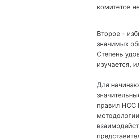
комитетов н
Второе - из
значимых об
Степень удо
изучается, и
Для начинаю
значительны
правил НСС 
методологии
взаимодейст
представите