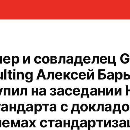
ер и совладелец 
lting Алексей Бар
пил на заседании
андарта с докладо
лемах стандартиза