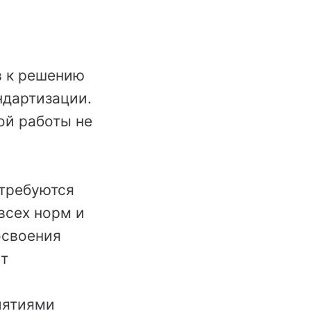
в к решению
ндартизации.
ой работы не
 требуются
всех норм и
освоения
ыт
иятиями