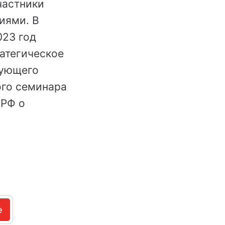
частники
иями. В
023 год
ратегическое
вующего
ого семинара
 РФ о
e