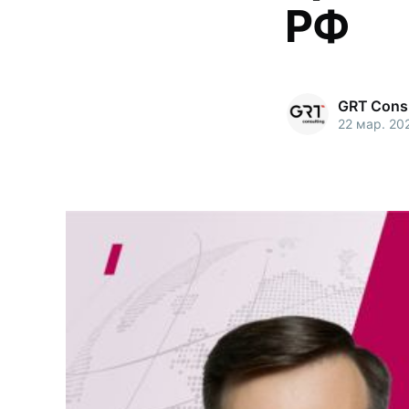
РФ
GRT Consu
22 мар. 202