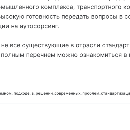
омышленного комплекса, транспортного к
высокую готовность передать вопросы в с
ии на аутосорсинг.
о не все существующие в отрасли стандар
 полным перечнем можно ознакомиться в 
темном_подходе_в_решении_современных_проблем_стандартизаци