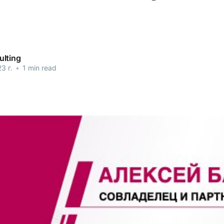
lting
3 г.
•
1 min read