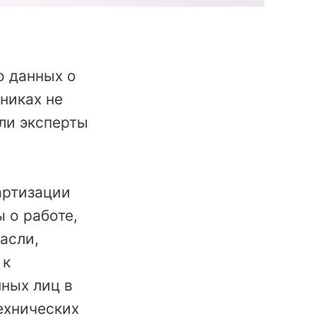
о данных о
никах не
ели эксперты
артизации
 о работе,
асли,
 к
ных лиц в
ехнических