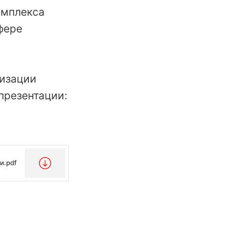
омплекса
фере
тизации
презентации:
и.pdf