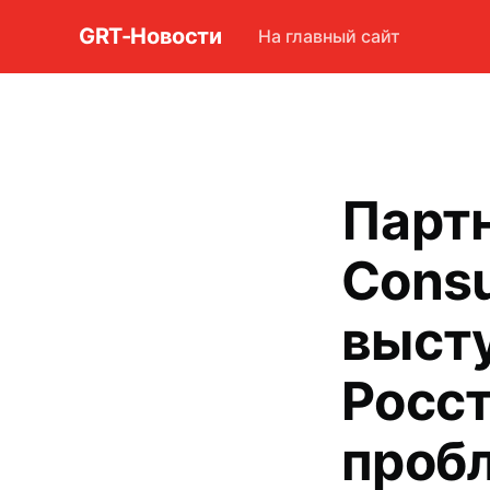
GRT-Новости
На главный сайт
Партн
Consu
высту
Росст
проб