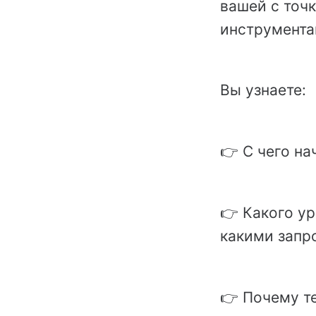
вашей с точ
инструмента
Вы узнаете:
👉 С чего на
👉 Какого ур
какими запр
👉 Почему т