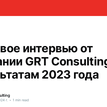
вое интервью от
нии GRT Consultin
ьтатам 2023 года
lting
24 г.
•
1 min read