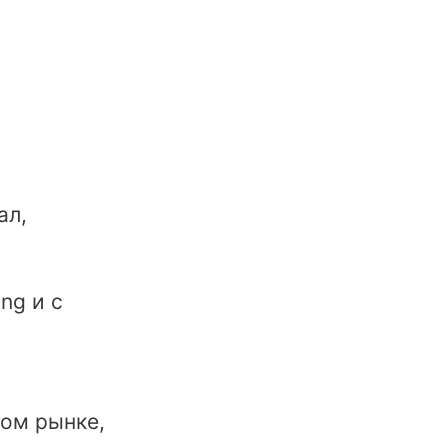
ал,
ng и с
ком рынке,