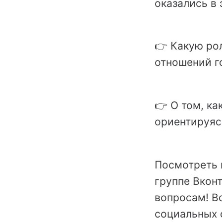
оказались в
👉 Какую рол
отношений г
👉 О том, ка
ориентируяс
Посмотреть
группе Вкон
вопросам! В
социальных 