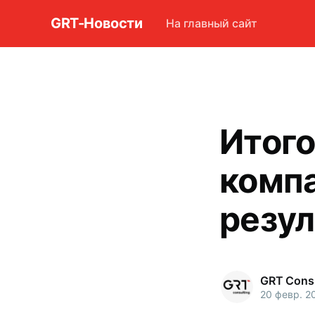
GRT-Новости
На главный сайт
Итого
компа
резул
GRT Consu
20 февр. 20