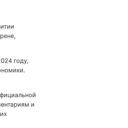
витии
рене,
024 году,
ономики.
официальной
ментариям и
ших